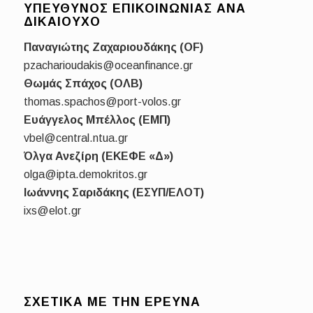
ΥΠΕΎΘΥΝΟΣ ΕΠΙΚΟΙΝΩΝΊΑΣ ΑΝΆ
ΔΙΚΑΙΟΎΧΟ
Παναγιώτης Ζαχαριουδάκης (OF)
pzacharioudakis@oceanfinance.gr
Θωμάς Σπάχος (ΟΛΒ)
thomas.spachos@port-volos.gr
Ευάγγελος Μπέλλος (ΕΜΠ)
vbel@central.ntua.gr
Όλγα Ανεζίρη (ΕΚΕΦΕ «Δ»)
olga@ipta.demokritos.gr
Ιωάννης Σαριδάκης (ΕΣΥΠ/ΕΛΟΤ)
ixs@elot.gr
ΣΧΕΤΙΚΆ ΜΕ ΤΗΝ ΈΡΕΥΝΑ